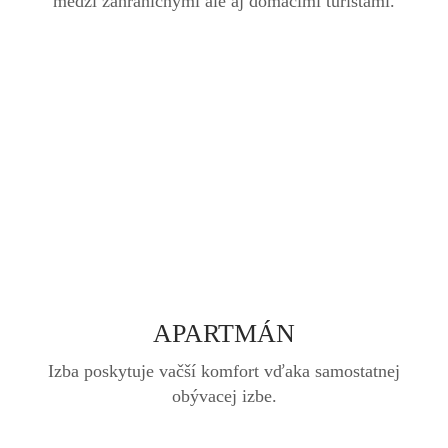
medzi zahraničnými ale aj domácimi turistami.
APARTMÁN
Izba poskytuje vačší komfort vďaka samostatnej
obývacej izbe.