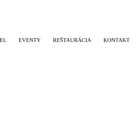
EL
EVENTY
REŠTAURÁCIA
KONTAKT
sledky vyhľadáva
Home
Výsledky Vyhľadávania