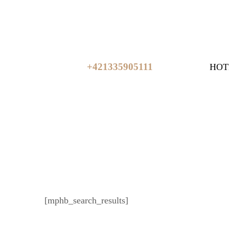
+421335905111
HOT
Vý
[mphb_search_results]