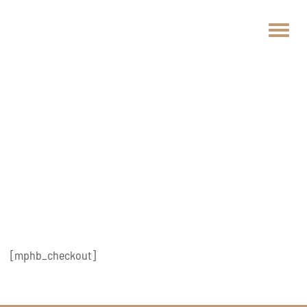
Potvrdenie
rezervácie
Home
Potvrdenie Rezervácie
[mphb_checkout]